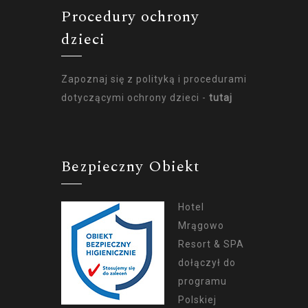
Procedury ochrony
dzieci
Zapoznaj się z polityką i procedurami
dotyczącymi ochrony dzieci -
tutaj
Bezpieczny Obiekt
Hotel
Mrągowo
Resort & SPA
dołączył do
programu
Polskiej