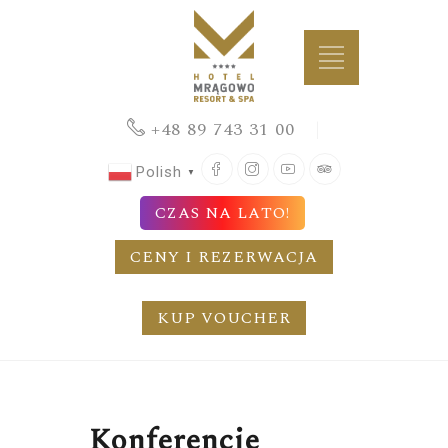
+48 89 743 31 00
Facebook
Instagram
YouTube
TripAdvisor
Polish
▼
CZAS NA LATO!
CENY I REZERWACJA
KUP VOUCHER
Konferencje