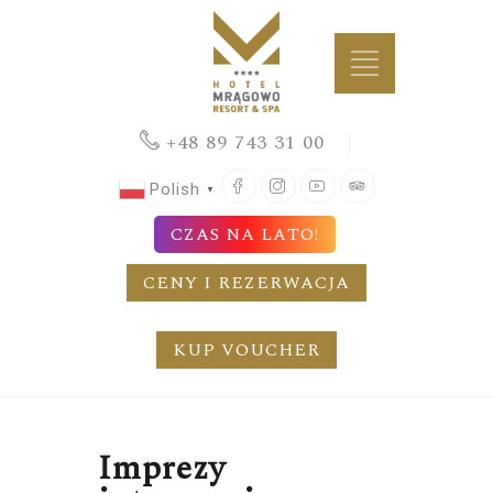
+48 89 743 31 00
Facebook
Instagram
YouTube
TripAdvisor
Polish
▼
CZAS NA LATO!
CENY I REZERWACJA
KUP VOUCHER
Imprezy