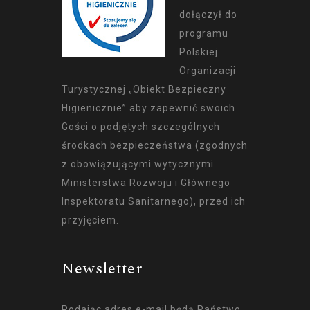
dołączył do
programu
Polskiej
Organizacji
Turystycznej „Obiekt Bezpieczny
Higienicznie” aby zapewnić swoich
Gości o podjętych szczególnych
środkach bezpieczeństwa (zgodnych
z obowiązującymi wytycznymi
Ministerstwa Rozwoju i Głównego
Inspektoratu Sanitarnego), przed ich
przyjęciem.
Newsletter
Podając adres e-mail będą Państwo