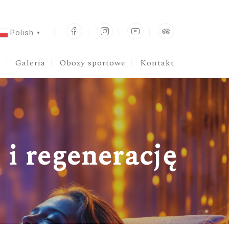
Facebook
Instagram
YouTube
TripAdviso
Polish
▼
Galeria
Obozy sportowe
Kontakt
 i regenerację