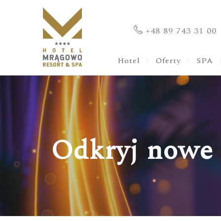
+48 89 743 31 00
Hotel
Oferty
SPA
Odkryj nowe s