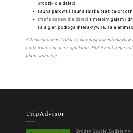
brodzik dla dzieci
sauna parowa i sauna fińska oraz całorocz
strefa zabaw dla dzieci
z małpim gajem i 
sala gier, podłoga interaktywna, sala animac
* Dzieci poniżej 4 roku życia mogą uczestniczyć w
nadzorem rodzica / opiekuna. Hotel zastrzega sob
planu animacji.
TripAdvisor
Drodzy Goście, Będziemy