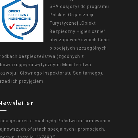
SPA dołączył do programu
Polskiej Organizacji
Turystycznej „Obiekt
Bezpieczny Higienicznie”
aby zapewnić swoich Gości
o podjętych szczególnych
rodkach bezpieczeństwa (zgodnych z
bowiązującymi wytycznymi Ministerstwa
ozwoju i Głównego Inspektoratu Sanitarnego),
rzed ich przyjęciem.
Newsletter
odając adres e-mail będą Państwo informowani o
ajnowszych ofertach specjalnych i promocjach.
mc4wp_form id="67480"]