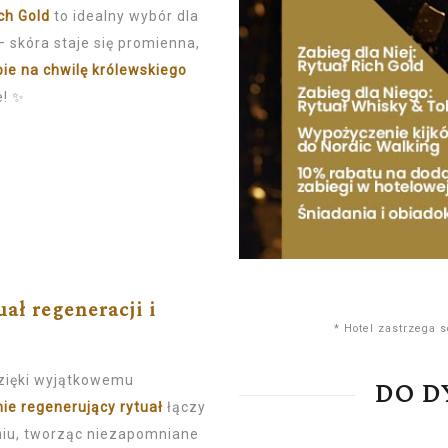
ch Gold
to idealny wybór dla
 skóra staje się promienna,
ie na chwilę królewskiego
e! ✨
ał regeneracji i
* Hotel zastrzega 
dzięki wyjątkowemu
DO D
ie regenerujący rytuał
łączy
niu, tworząc niezapomniane