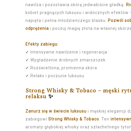
nawilża i pozostawia skórę jedwabiście gładką.
Ri
kobiet pragnących luksusu i widocznych efektów –
napięta i pełna młodzieńczego blasku.
Pozwól sob
odprężenia
i poczuj magię złota na własnej skórz
Efekty zabiegu:
✔ Intensywne nawilżenie i regeneracja
✔ Wygładzenie drobnych zmarszczek
✔ Rozświetlona, promienna skóra
✔ Relaks i poczucie luksusu
Strong Whisky & Tobaco – męski rytu
relaksu
✨
Zanurz się w świecie luksusu
i męskiej elegancji 
zabiegowi
Strong Whisky & Tobaco
. Ten
intensywn
aromaty głębokiej whisky oraz szlachetnego tyto