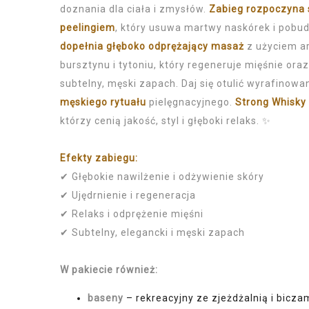
doznania dla ciała i zmysłów.
Zabieg rozpoczyna 
peelingiem
, który usuwa martwy naskórek i pobu
dopełnia głęboko odprężający masaż
z użyciem a
bursztynu i tytoniu, który regeneruje mięśnie or
subtelny, męski zapach. Daj się otulić wyrafino
męskiego rytuału
pielęgnacyjnego.
Strong Whisky
którzy cenią jakość, styl i głęboki relaks. ✨
Efekty zabiegu:
✔ Głębokie nawilżenie i odżywienie skóry
✔ Ujędrnienie i regeneracja
✔ Relaks i odprężenie mięśni
✔ Subtelny, elegancki i męski zapach
W pakiecie również:
baseny
– rekreacyjny ze zjeżdżalnią i bicza