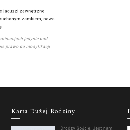
ne jacuzzi zewnętrzne
dmuchanym zamkiem, nowa
ji
 animacjach jedynie pod
ie prawo do modyfikacji
Karta Dużej Rodziny
Drodzy Goście, Jest nam