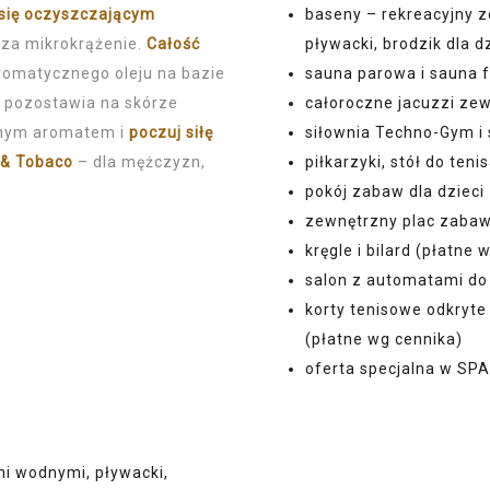
baseny – rekreacyjny z
się oczyszczającym
pływacki, brodzik dla d
dza mikrokrążenie.
Całość
sauna parowa i sauna f
romatycznego oleju na bazie
całoroczne jacuzzi ze
az pozostawia na skórze
siłownia Techno-Gym i
wanym aromatem i
poczuj siłę
piłkarzyki, stół do teni
 & Tobaco
– dla mężczyzn,
pokój zabaw dla dziec
zewnętrzny plac zabaw, 
kręgle i bilard (płatne 
salon z automatami do 
korty tenisowe odkryte
(płatne wg cennika)
oferta specjalna w SPA
mi wodnymi, pływacki,