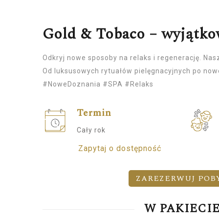
Gold & Tobaco – wyjątko
Odkryj nowe sposoby na relaks i regenerację. Nas
Od luksusowych rytuałów pielęgnacyjnych po nowo
#NoweDoznania #SPA #Relaks
Termin
Cały rok
Zapytaj o dostępność
ZAREZERWUJ POB
W PAKIECI