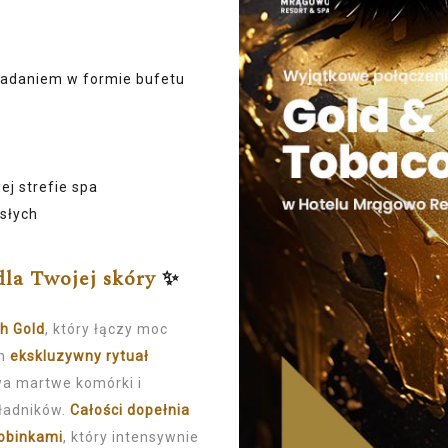
adaniem w formie bufetu
j strefie spa
osłych
dla Twojej skóry
✨
ch Gold
, który łączy moc
n
ekskluzywny rytuał
wa martwe komórki i
kładników.
Całości dopełnia
robinkami
, który intensywnie