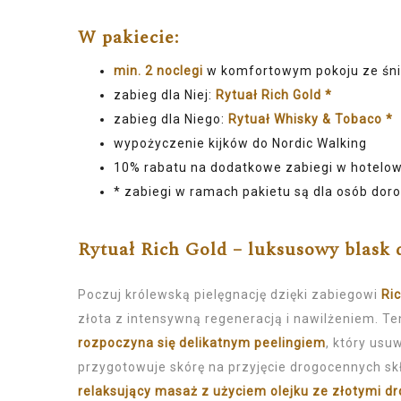
W pakiecie:
min. 2 noclegi
w komfortowym pokoju ze śni
zabieg dla Niej:
Rytuał Rich Gold *
zabieg dla Niego:
Rytuał Whisky & Tobaco *
wypożyczenie kijków do Nordic Walking
10% rabatu na dodatkowe zabiegi w hotelowe
* zabiegi w ramach pakietu są dla osób dor
Rytuał Rich Gold – luksusowy blask 
Poczuj królewską pielęgnację dzięki zabiegowi
Ri
złota z intensywną regeneracją i nawilżeniem. Te
rozpoczyna się delikatnym peelingiem
, który usu
przygotowuje skórę na przyjęcie drogocennych s
relaksujący masaż z użyciem olejku ze złotymi d