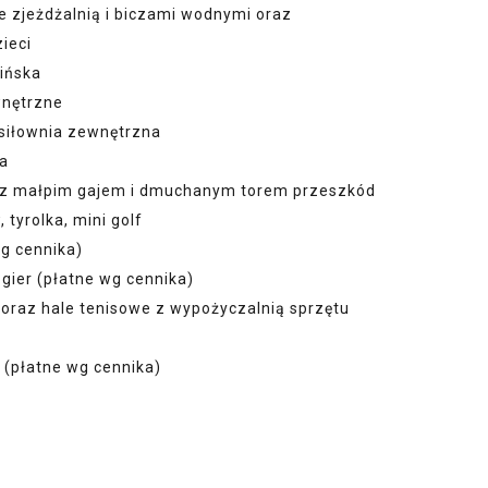
e zjeżdżalnią i biczami wodnymi oraz
zieci
ińska
wnętrzne
 siłownia zewnętrzna
sa
i z małpim gajem i dmuchanym torem przeszkód
tyrolka, mini golf
wg cennika)
gier (płatne wg cennika)
 oraz hale tenisowe z wypożyczalnią sprzętu
 (płatne wg cennika)