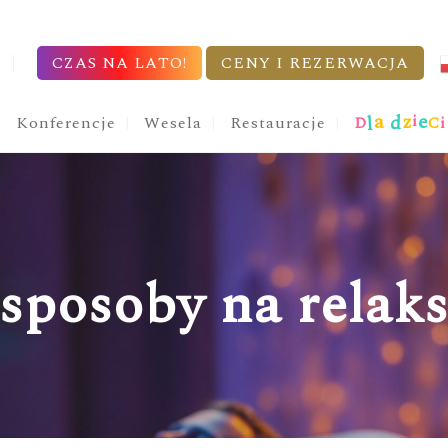
CZAS NA LATO!
CENY I REZERWACJA
a
z
e
d
i
l
Konferencje
Wesela
Restauracje
D
C
i
posoby na relaks