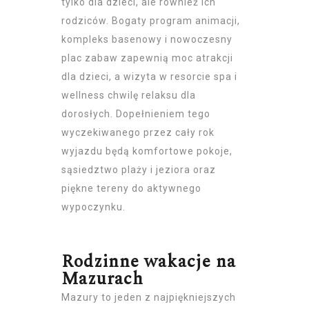
tylko
dla dzieci
, ale również ich
rodziców. Bogaty program animacji,
kompleks basenowy i nowoczesny
plac zabaw zapewnią moc atrakcji
dla dzieci, a wizyta w
resorcie spa
i
wellness chwilę relaksu dla
dorosłych. Dopełnieniem tego
wyczekiwanego przez cały rok
wyjazdu będą komfortowe pokoje,
sąsiedztwo plaży i jeziora oraz
piękne tereny do aktywnego
wypoczynku.
Rodzinne wakacje na
Mazurach
Mazury to jeden z najpiękniejszych