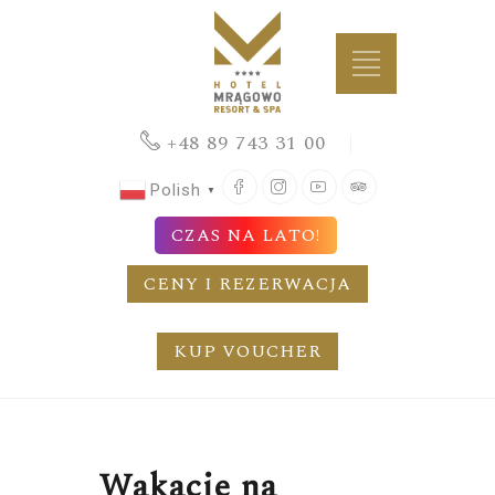
+48 89 743 31 00
Facebook
Instagram
YouTube
TripAdvisor
Polish
▼
CZAS NA LATO!
CENY I REZERWACJA
KUP VOUCHER
Wakacje na