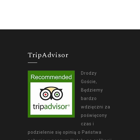
TripAdvisor
Drodzy
Goście,
Będziemy
bardzo
wdzięczni za
poświęcony
czas i
podzielenie się opinią o Państwa